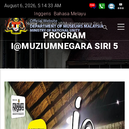
Skip
August 6, 2026, 5:14:34 AM
to
Inggeris
Bahasa Melayu
main
BREADCRUMB
Home
-
Program I@muziumnegara Siri 5
content
PROGRAM
I@MUZIUMNEGARA SIRI 5