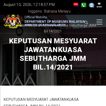
Skip
August 10, 2026, 12:18:37 PM
to
Inggeris
Bahasa Melayu
main
BREADCRUMB
Home
-
content
Keputusan Mesyuarat Jawatankuasa Sebutharga JMM
Bil.14/2021
KEPUTUSAN MESYUARAT
JAWATANKUASA
SEBUTHARGA JMM
BIL.14/2021
KEPUTUSAN MESYUARAT JAWATANKUASA