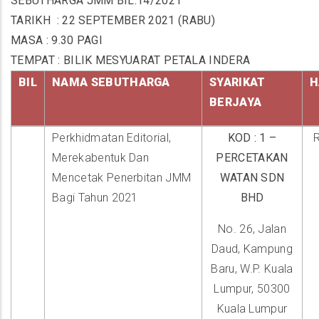
SEBUTHARGA JMM BIL.14/2021
TARIKH
: 22 SEPTEMBER 2021 (RABU)
MASA
: 9.30 PAGI
TEMPAT : BILIK MESYUARAT PETALA INDERA
BIL
NAMA SEBUTHARGA
SYARIKAT
H
BERJAYA
Perkhidmatan Editorial,
KOD : 1 –
Merekabentuk Dan
PERCETAKAN
Mencetak Penerbitan JMM
WATAN SDN
Bagi Tahun 2021
BHD
No. 26, Jalan
Daud, Kampung
Baru, W.P. Kuala
Lumpur, 50300
Kuala Lumpur