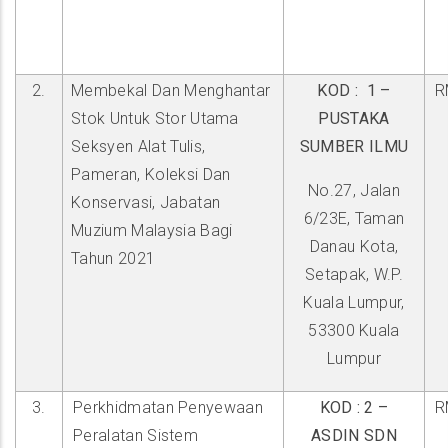
2.
Membekal Dan Menghantar
KOD : 1 –
R
Stok Untuk Stor Utama
PUSTAKA
Seksyen Alat Tulis,
SUMBER ILMU
Pameran, Koleksi Dan
No.27, Jalan
Konservasi, Jabatan
6/23E, Taman
Muzium Malaysia Bagi
Danau Kota,
Tahun 2021
Setapak, W.P.
Kuala Lumpur,
53300 Kuala
Lumpur
3.
Perkhidmatan Penyewaan
KOD : 2 –
R
Peralatan Sistem
ASDIN SDN