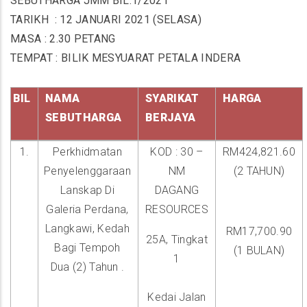
SEBUTHARGA JMM BIL.1/2021
TARIKH
: 12 JANUARI 2021 (SELASA)
MASA
: 2.30 PETANG
TEMPAT : BILIK MESYUARAT PETALA INDERA
BIL
NAMA
SYARIKAT
HARGA
SEBUTHARGA
BERJAYA
1.
Perkhidmatan
KOD : 30 –
RM424,821.60
Penyelenggaraan
NM
(2 TAHUN)
Lanskap Di
DAGANG
Galeria Perdana,
RESOURCES
Langkawi, Kedah
RM17,700.90
25A, Tingkat
Bagi Tempoh
(1 BULAN)
1
Dua (2) Tahun .
Kedai Jalan