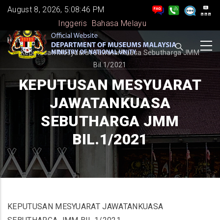
Skip
August 8, 2026, 5:08:47 PM
to
Inggeris
Bahasa Melayu
main
BREADCRUMB
Home
-
content
Keputusan Mesyuarat Jawatankuasa Sebutharga JMM
Bil.1/2021
KEPUTUSAN MESYUARAT
JAWATANKUASA
SEBUTHARGA JMM
BIL.1/2021
KEPUTUSAN MESYUARAT JAWATANKUASA