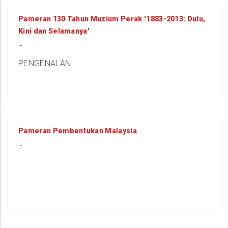
9
Pameran 130 Tahun Muzium Perak '1883-2013: Dulu,
Kini dan Selamanya'
AUGUST
-
PENGENALAN
9
Pameran Pembentukan Malaysia
-
AUGUST