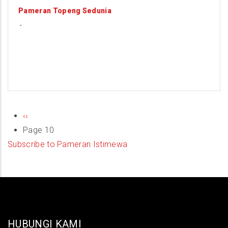
9
Pameran Topeng Sedunia
-
AUGUST
PAGINATION
Previous
‹‹
page
Page 10
Subscribe to Pameran Istimewa
HUBUNGI KAMI