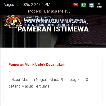
Skip
August 9, 2026, 2:24:06 PM
to
Inggeris
Bahasa Melayu
main
BREADCRUMB
Laman Hadapan
-
Pameran Istimewa
content
PAMERAN ISTIMEWA
9
Pameran Manik Untuk Kecantikan
-
AUGUST
Lokasi: Muzium Negara Masa: 9.00 pagi - 5.00
petang Masuk Percuma!