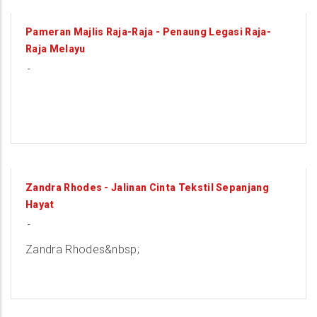
9
Pameran Majlis Raja-Raja - Penaung Legasi Raja-
Raja Melayu
AUGUST
-
9
Zandra Rhodes - Jalinan Cinta Tekstil Sepanjang
Hayat
AUGUST
-
Zandra Rhodes&nbsp;