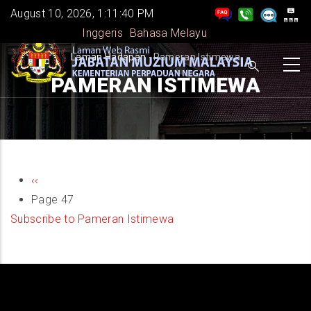
Skip
August 10, 2026, 1:11:40 PM
to
Inggeris
Bahasa Melayu
main
BREADCRUMB
Laman Hadapan
-
Pameran Istimewa
content
PAMERAN ISTIMEWA
PAGINATION
Previous
‹‹
page
Page 47
Subscribe to Pameran Istimewa