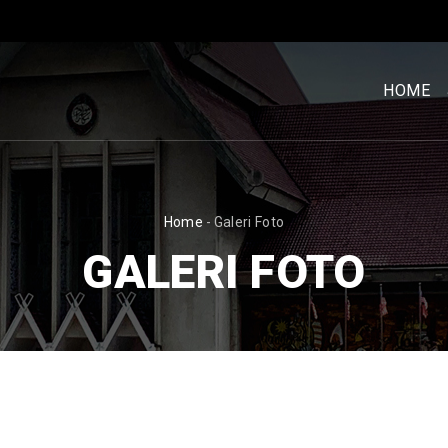
MENU
UTAM
HOME
[BM]
BREADCRUMB
Home
-
Galeri Foto
GALERI FOTO